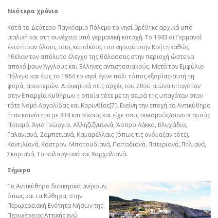
Νεότερα χρόνια
Κατά το Δεύτερο Παγκόσμιο Πόλεμο το νησί βρέθηκε αρχικά υπό
ιταλική και στη συνέχεια υπό γερμανική κατοχή. Το 1943 οι Γερμανοί
εκτόπισαν όλους τους κατοίκους του νησιού στην Κρήτη καθώς
ήθελαν τον απόλυτο έλεγχο της θάλασσας στην περιοχή ώστε να
αποκόψουν Άγγλους και Έλληνες αντιστασιακούς. Μετά τον Εμφύλιο
Πόλεμο και έως το 1964 το νησί έγινε πάλι τόπος εξορίας-αυτή τη
φορά, αριστερών. Διοικητικά στις αρχές του 20ού αιώνα υπαγόταν
στην Επαρχία Κυθήρων η οποία τότε με τη σειρά της υπαγόταν στον
τότε Νομό Αργολίδας και Κορινθίας[7]. Εκείνη την εποχή τα Αντικύθηρα
ήταν κοινότητα με 334 κατοίκους και είχε τους οικισμούς/συνοικισμούς
Ποταμό, Άγιο Γεώργιο, Αλληζιζγιαννά, Άσπρο Λάκκο, Βλυχάδια,
Γαλανιανά, Ζαμπετιανά, Καμαρέλλαις (όπως τις ονόμαζαν τότε),
Καντιλιανά, Κάστρον, Μπατουδιανά, Παπαδιανά, Πατεριανά, Πηλιανά,
Σκαριανά, Τσικαλαργιανά και Χαρχαλιανά.
Σήμερα
Τα Αντικύθηρα διοικητικά ανήκουν,
όπως και τα Κύθηρα, στην
Περιφερειακή Ενότητα Νήσων της
Περιφέρειας Αττικής ενώ