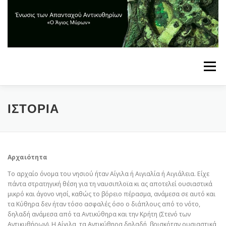
Skip
to
content
Menu
ΑΡΧΙΚΗ
Η ΕΝΩΣΗ
ΤΟ ΝΗΣΙ
ΔΩΡΕΕΣ
ΙΣΤΟΡΙΑ
ΕΝΗΜΕΡΩΣΗ
ΕΠΙΚΟΙΝΩΝΙΑ
Αρχαιότητα
Το αρχαίο όνομα του νησιού ήταν Αίγιλα ή Αιγιαλία ή Αιγιάλεια. Είχε
πάντα στρατηγική θέση για τη ναυσιπλοϊα κι ας αποτελεί ουσιαστικά
μικρό και άγονο νησί, καθώς το βόρειο πέρασμα, ανάμεσα σε αυτό και
τα Κύθηρα δεν ήταν τόσο ασφαλές όσο ο διάπλους από το νότο,
δηλαδή ανάμεσα από τα Αντικύθηρα και την Κρήτη (Στενό των
Αντικυθήρων). Η Αίγιλα, τα Αντικύθηρα δηλαδή, βρισκόταν ουσιαστικά