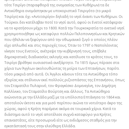
τότε Τσιρίγο (παραφθορά της ονομασίας των Κυθήρων) τα δε
Αντικύθηρα ονομάστηκαν με υποκοριστικό Τσιριγότο (το μικρό
Τσιρίγο) και όχι «Αντιτσιρίγο» δηλαδή το νησί έναντι των Κυθήρων. Οι
Τούρκοι δεν κατέλαβαν ποτέ το νησί αυτό, αφού οι Ενετοί κατάφεραν
να το κρατήσουν μέχρι το 1800. Κατά την Τουρκοκρατία το ενετικό νησί
χρησιμοποιήθηκε ως καταφύγιο πολλών Πελοποννησίων και Κρητικών
που ήθελαν να ξεφύγουν από την οθωμανικό ζυγό ο οποίος πλέον
είχε απλωθεί και στις περιοχές τους. Όταν το 1797 ο Ναπολέοντας
νίκησε τους Ενετούς, ανέτρεψε την κυβέρνησή τους, επέβαλε
δημοκρατικές διαδικασίες εκλογής και κατέλυσε το κράτος τους, το
Τσιρίγο βρέθηκε ουσιαστικά ανεξάρτητο. Το 1815 όμως πέρασε στα
χέρια των Άγγλων ακολουθώντας τη μοίρα των Επτανήσων, παρότι
τόσο μακριά από αυτά. Οι Άγγλοι κάνουν τότε τα Αντικύθηρα τόπο
εξορίας και στέλνουν εκεί πολλούς ριζοσπάστες της Επτανήσου, όπως
τον Σταματέλο Πυλαρινό, τον Φραγκίσκο Δομενεγίνη, τον Δημήτρη
Καλλίνικο, τον Σταματέλο Βούρτση και άλλους. Τα Αντικύθηρα
ενώνονται με την Ελλάδα μαζί με τα υπόλοιπα Επτάνησα το 1864 και
αποτελούν έκτοτε και για μισό περίπου αιώνα το νοτιότερο άκρο της
χώρας, αφού η Κρήτη παρέμενε ακόμα σε τουρκικά χέρια. Κατά το
διάστημα αυτό το νησί αποτέλεσε συχνά καταφύγιο για Κρήτες
επαναστάτες, είτε προσωρινά είτε ως ενδιάμεσος σταθμός για την
εγκατάστασή τους στην ελεύθερη Ελλάδα.