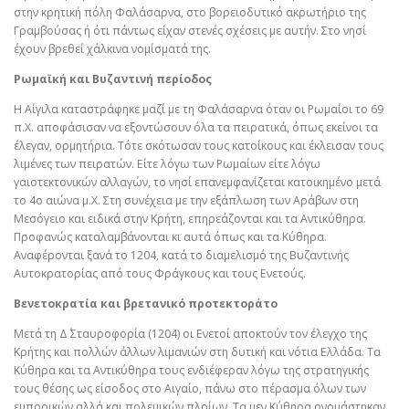
στην κρητική πόλη Φαλάσαρνα, στο βορειοδυτικό ακρωτήριο της
Γραμβούσας ή ότι πάντως είχαν στενές σχέσεις με αυτήν. Στο νησί
έχουν βρεθεί χάλκινα νομίσματά της.
Ρωμαϊκή και Βυζαντινή περίοδος
Η Αίγιλα καταστράφηκε μαζί με τη Φαλάσαρνα όταν οι Ρωμαίοι το 69
π.Χ. αποφάσισαν να εξοντώσουν όλα τα πειρατικά, όπως εκείνοι τα
έλεγαν, ορμητήρια. Τότε σκότωσαν τους κατοίκους και έκλεισαν τους
λιμένες των πειρατών. Είτε λόγω των Ρωμαίων είτε λόγω
γαιοτεκτονικών αλλαγών, το νησί επανεμφανίζεται κατοικημένο μετά
το 4ο αιώνα μ.Χ. Στη συνέχεια με την εξάπλωση των Αράβων στη
Μεσόγειο και ειδικά στην Κρήτη, επηρεάζονται και τα Αντικύθηρα.
Προφανώς καταλαμβάνονται κι αυτά όπως και τα Κύθηρα.
Αναφέρονται ξανά το 1204, κατά το διαμελισμό της Βυζαντινής
Αυτοκρατορίας από τους Φράγκους και τους Ενετούς.
Βενετοκρατία και βρετανικό προτεκτοράτο
Μετά τη Δ΄ Σταυροφορία (1204) οι Ενετοί αποκτούν τον έλεγχο της
Κρήτης και πολλών άλλων λιμανιών στη δυτική και νότια Ελλάδα. Τα
Κύθηρα και τα Αντικύθηρα τους ενδιέφεραν λόγω της στρατηγικής
τους θέσης ως είσοδος στο Αιγαίο, πάνω στο πέρασμα όλων των
εμπορικών αλλά και πολεμικών πλοίων. Τα μεν Κύθηρα ονομάστηκαν