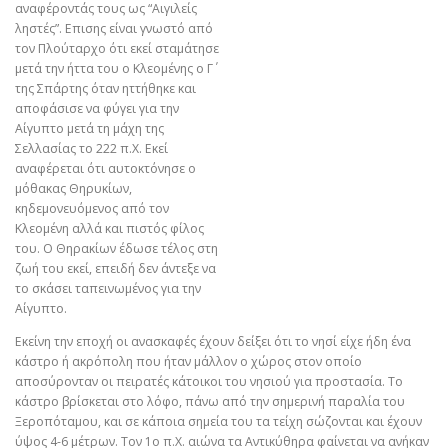
αναφέροντάς τους ως “Αιγιλείς
ληστές”. Επισης είναι γνωστό από
τον Πλούταρχο ότι εκεί σταμάτησε
μετά την ήττα του ο Κλεομένης ο Γ΄
της Σπάρτης όταν ηττήθηκε και
αποφάσισε να φύγει για την
Αίγυπτο μετά τη μάχη της
Σελλασίας το 222 π.Χ. Εκεί
αναφέρεται ότι αυτοκτόνησε ο
μόθακας Θηρυκίων,
κηδεμονευόμενος από τον
Κλεομένη αλλά και πιστός φίλος
του. Ο Θηρακίων έδωσε τέλος στη
ζωή του εκεί, επειδή δεν άντεξε να
το σκάσει ταπεινωμένος για την
Αίγυπτο.
Εκείνη την εποχή οι ανασκαφές έχουν δείξει ότι το νησί είχε ήδη ένα
κάστρο ή ακρόπολη που ήταν μάλλον ο χώρος στον οποίο
αποσύρονταν οι πειρατές κάτοικοι του νησιού για προστασία. Το
κάστρο βρίσκεται στο λόφο, πάνω από την σημερινή παραλία του
Ξεροπόταμου, και σε κάποια σημεία του τα τείχη σώζονται και έχουν
ύψος 4-6 μέτρων. Τον 1ο π.Χ. αιώνα τα Αντικύθηρα φαίνεται να ανήκαν