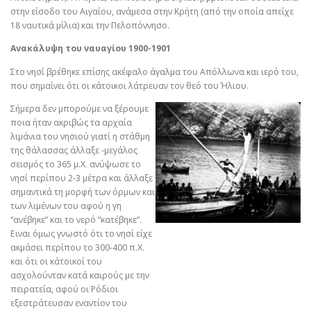
στην είσοδο του Αιγαίου, ανάμεσα στην Κρήτη (από την οποία απείχε
18 ναυτικά μίλια) και την Πελοπόννησο.
Ανακάλυψη του ναυαγίου 1900-1901
Στο νησί βρέθηκε επίσης ακέφαλο άγαλμα του Απόλλωνα και ιερό του,
που σημαίνει ότι οι κάτοικοι λάτρευαν τον θεό του Ήλιου.
Σήμερα δεν μπορούμε να ξέρουμε
ποια ήταν ακριβώς τα αρχαία
λιμάνια του νησιού γιατί η στάθμη
της θάλασσας άλλαξε -μεγάλος
σεισμός το 365 μ.Χ. ανύψωσε το
νησί περίπου 2-3 μέτρα και άλλαξε
σημαντικά τη μορφή των όρμων και
των λιμένων του αφού η γη
“ανέβηκε” και το νερό “κατέβηκε”.
Ειναι όμως γνωστό ότι το νησί είχε
ακμάσει περίπου το 300-400 π.Χ.
και ότι οι κάτοικοί του
ασχολούνταν κατά καιρούς με την
πειρατεία, αφού οι Ρόδιοι
εξεστράτευσαν εναντίον του